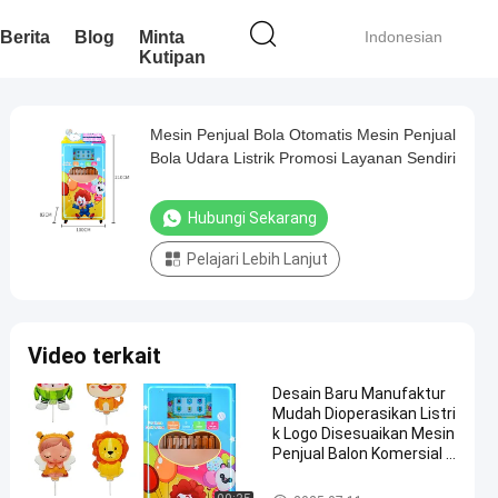
Berita
Blog
Minta
Indonesian
Kutipan
Mesin Penjual Bola Otomatis Mesin Penjual
Bola Udara Listrik Promosi Layanan Sendiri
Hubungi Sekarang
Pelajari Lebih Lanjut
Video terkait
Desain Baru Manufaktur
Mudah Dioperasikan Listri
k Logo Disesuaikan Mesin
Penjual Balon Komersial O
tomatis untuk Mal
Mesin Penjual Balon