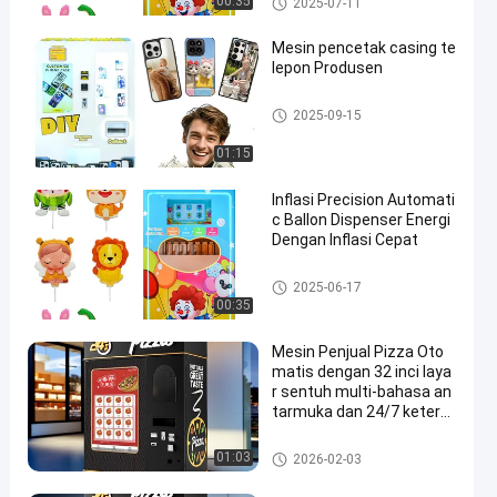
00:35
2025-07-11
Mesin pencetak casing te
lepon Produsen
Mesin Pencetak Kasus Telepo
2025-09-15
n
01:15
Inflasi Precision Automati
c Ballon Dispenser Energi
Dengan Inflasi Cepat
Mesin Penjual Balon
2025-06-17
00:35
Mesin Penjual Pizza Oto
matis dengan 32 inci laya
r sentuh multi-bahasa an
tarmuka dan 24/7 keters
ediaan
Mesin Penjual Pizza
01:03
2026-02-03