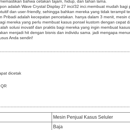
i memastikan bahwa cetakan tajam, hidup, dan tahan lama.
epon adalah Wave Crystal Display 27 inci/32 inci.membuat mudah bagi
intuitif dan user-friendly, sehingga bahkan mereka yang tidak teramp
epon Pribadi adalah kecepatan pencetakan. hanya dalam 3 menit, mesin
 bagi mereka yang perlu membuat kasus ponsel kustom dengan cepat da
ah solusi inovatif dan praktis bagi mereka yang ingin membuat kasus 
 akan menjadi hit dengan bisnis dan individu sama. jadi mengapa menu
usus Anda sendiri!
pat dicetak
e QR
Mesin Penjual Kasus Seluler
Baja