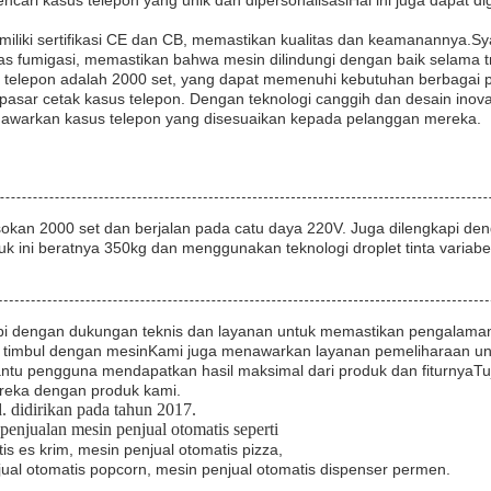
ari kasus telepon yang unik dan dipersonalisasiHal ini juga dapat d
liki sertifikasi CE dan CB, memastikan kualitas dan keamanannya.S
 fumigasi, memastikan bahwa mesin dilindungi dengan baik selama tr
telepon adalah 2000 set, yang dapat memenuhi kebutuhan berbagai p
sar cetak kasus telepon. Dengan teknologi canggih dan desain inov
enawarkan kasus telepon yang disesuaikan kepada pelanggan mereka.
sokan 2000 set dan berjalan pada catu daya 220V. Juga dilengkapi d
ni beratnya 350kg dan menggunakan teknologi droplet tinta variabel u
api dengan dukungan teknis dan layanan untuk memastikan pengalaman 
timbul dengan mesinKami juga menawarkan layanan pemeliharaan untu
tu pengguna mendapatkan hasil maksimal dari produk dan fiturnyaTu
eka dengan produk kami.
 didirikan pada tahun 2017.
enjualan mesin penjual otomatis seperti
is es krim, mesin penjual otomatis pizza,
jual otomatis popcorn, mesin penjual otomatis dispenser permen.