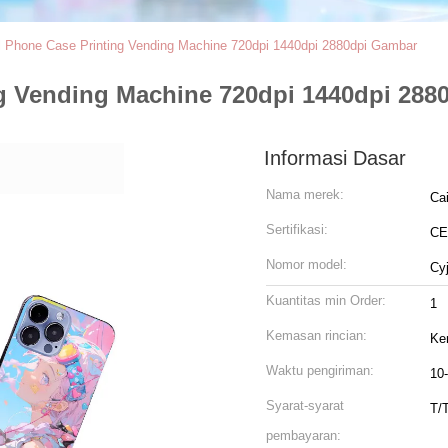
 Phone Case Printing Vending Machine 720dpi 1440dpi 2880dpi Gambar
g Vending Machine 720dpi 1440dpi 288
Informasi Dasar
Nama merek:
Ca
Sertifikasi:
CE
Nomor model:
Cy
Kuantitas min Order:
1
Kemasan rincian:
Ke
Waktu pengiriman:
10-
Syarat-syarat
T/
pembayaran: