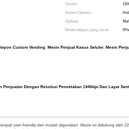
Ukuran:
15
Sistem Operasi:
And
Aplikasi:
Mal
Model telepon yang cocok:
IPh
elepon Custom Vending
Mesin Penjual Kasus Seluler
Mesin Penj
,
,
 Penjualan Dengan Resolusi Pencetakan 1440dpi Dan Layar Sent
menjadi user-friendly dan mudah digunakan. Mesin ini didukung oleh 