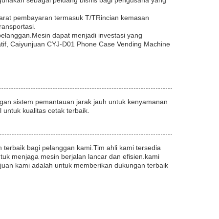
igunakan sebagai peluang bisnis bagi pengusaha yang
yarat pembayaran termasuk T/TRincian kemasan
ansportasi.
elanggan.Mesin dapat menjadi investasi yang
atif, Caiyunjuan CYJ-D01 Phone Case Vending Machine
engan sistem pemantauan jarak jauh untuk kenyamanan
ntuk kualitas cetak terbaik.
terbaik bagi pelanggan kami.Tim ahli kami tersedia
k menjaga mesin berjalan lancar dan efisien.kami
juan kami adalah untuk memberikan dukungan terbaik