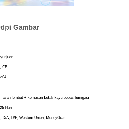
0dpi Gambar
iyunjuan
, CB
jd04
masan lembut + kemasan kotak kayu bebas fumigasi
25 Hari
T, D/A, D/P, Western Union, MoneyGram