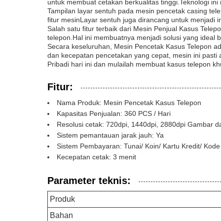
untuk membuat cetakan berkualitas tinggi.Teknologi in
Tampilan layar sentuh pada mesin pencetak casing tel
fitur mesinLayar sentuh juga dirancang untuk menjadi 
Salah satu fitur terbaik dari Mesin Penjual Kasus Tel
telepon.Hal ini membuatnya menjadi solusi yang ideal
Secara keseluruhan, Mesin Pencetak Kasus Telepon adal
dan kecepatan pencetakan yang cepat, mesin ini pasti
Pribadi hari ini dan mulailah membuat kasus telepon kh
Fitur:
Nama Produk: Mesin Pencetak Kasus Telepon
Kapasitas Penjualan: 360 PCS / Hari
Resolusi cetak: 720dpi, 1440dpi, 2880dpi Gambar da
Sistem pemantauan jarak jauh: Ya
Sistem Pembayaran: Tunai/ Koin/ Kartu Kredit/ Kod
Kecepatan cetak: 3 menit
Parameter teknis:
Produk
Bahan