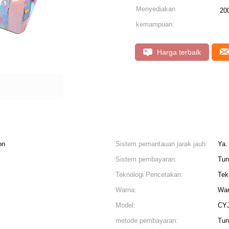
Menyediakan
20
kemampuan:
Harga terbaik
on
Sistem pemantauan jarak jauh:
Ya.
Sistem pembayaran:
Tun
Teknologi Pencetakan:
Tek
Warna:
War
Model:
CY
metode pembayaran:
Tun