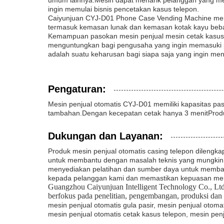
umum lainnya.Mesin dapat menarik pelanggan yang menc
ingin memulai bisnis pencetakan kasus telepon.
Caiyunjuan CYJ-D01 Phone Case Vending Machine memi
termasuk kemasan lunak dan kemasan kotak kayu bebas
Kemampuan pasokan mesin penjual mesin cetak kasus 
menguntungkan bagi pengusaha yang ingin memasuki pa
adalah suatu keharusan bagi siapa saja yang ingin m
Pengaturan:
Mesin penjual otomatis CYJ-D01 memiliki kapasitas pa
tambahan.Dengan kecepatan cetak hanya 3 menitProduk i
Dukungan dan Layanan:
Produk mesin penjual otomatis casing telepon dilengk
untuk membantu dengan masalah teknis yang mungkin 
menyediakan pelatihan dan sumber daya untuk memban
kepada pelanggan kami dan memastikan kepuasan mer
Guangzhou Caiyunjuan Intelligent Technology Co., Ltd.
berfokus pada penelitian, pengembangan, produksi dan p
mesin penjual otomatis gula pasir, mesin penjual otomat
mesin penjual otomatis cetak kasus telepon, mesin pen