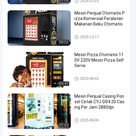
01:03
2026-02-03
Mesin Penjual Otomatis P
izza Komersial Peralatan
Makanan Beku Otomatis
Mesin Penjual Pizza
2025-12-17
00:51
Mesin Pizza Otomatis 11
0V 220V Mesin Pizza Self
Serve
Mesin Penjual Pizza
2025-08-02
00:47
Mesin Penjual Casing Pon
sel Cetak CYJ-D04 20 Cas
ing Per Jam 2880dpi
Mesin Pencetak Kasus Telepo
2025-08-06
n
01:02