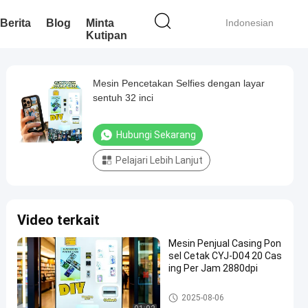
Berita
Blog
Minta
Indonesian
Kutipan
Mesin Pencetakan Selfies dengan layar
sentuh 32 inci
Hubungi Sekarang
Pelajari Lebih Lanjut
Video terkait
Mesin Penjual Casing Pon
sel Cetak CYJ-D04 20 Cas
ing Per Jam 2880dpi
Mesin Pencetak Kasus Telepo
2025-08-06
n