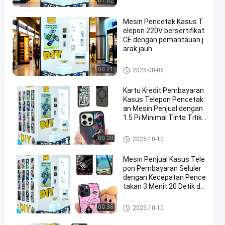
01:02
Mesin Pencetak Kasus T
elepon 220V bersertifikat
CE dengan pemantauan j
arak jauh
Mesin Pencetak Kasus Telepo
00:21
2025-08-06
n
Kartu Kredit Pembayaran
Kasus Telepon Pencetak
an Mesin Penjual dengan
1.5 Pi Minimal Tinta Titik
dan Resolusi Tinggi Penc
etakan
Mesin Pencetak Kasus Telepo
00:38
2025-10-10
n
Mesin Penjual Kasus Tele
pon Pembayaran Seluler
dengan Kecepatan Pence
takan 3 Menit 20 Detik da
n Desain Ramah Penggun
a
Mesin Pencetak Kasus Telepo
00:38
2025-10-10
n