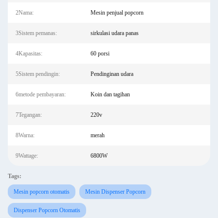
2Nama:
Mesin penjual popcorn
3Sistem pemanas:
sirkulasi udara panas
4Kapasitas:
60 porsi
5Sistem pendingin:
Pendinginan udara
6metode pembayaran:
Koin dan tagihan
7Tegangan:
220v
8Warna:
merah
9Wattage:
6800W
Tags:
Mesin popcorn otomatis
Mesin Dispenser Popcorn
Dispenser Popcorn Otomatis