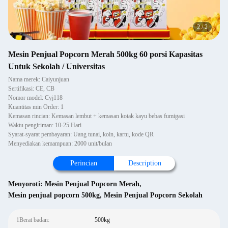
2
/
2
Mesin Penjual Popcorn Merah 500kg 60 porsi Kapasitas
Untuk Sekolah / Universitas
Nama merek: Caiyunjuan
Sertifikasi: CE, CB
Nomor model: Cyj118
Kuantitas min Order: 1
Kemasan rincian: Kemasan lembut + kemasan kotak kayu bebas fumigasi
Waktu pengiriman: 10-25 Hari
Syarat-syarat pembayaran: Uang tunai, koin, kartu, kode QR
Menyediakan kemampuan: 2000 unit/bulan
Perincian
Description
Menyoroti:
Mesin Penjual Popcorn Merah
,
Mesin penjual popcorn 500kg
,
Mesin Penjual Popcorn Sekolah
1Berat badan:
500kg