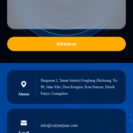
Kirimkan
Bangunan 2, Taman Industri Fengbang Zhichuang, No.
98, Jalan Xihe, Desa Kengtou, Kota Nancun, Distrik
Panyu, Guangzhou
Alamat
info@caiyunjuan.com
E-mail