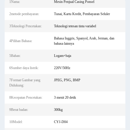
1Nama:
Mesin Penjual Casing Ponsel
2metode pembayaran:
Tunai, Kartu Kredit, Pembayaran Seluler
3Teknologi Pencetakan:
Teknologi tetesan tinta variabel
Bahasa Inggris, Spanyol, Arab, Jerman, dan
4Pilihan Bahasa:
bahasa lainnya
5Bahan:
Logam+baja
6Sumber daya listrik:
220V/50Hz
7Format Gambar yang
JPEG, PNG, BMP
Didukung:
8Kecepatan Pencetakan:
3 menit 20 detik
9Berat badan:
300kg
10Model:
CYJ-D04