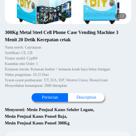
2
/
2
300Kg Metal Steel Cell Phone Case Vending Machine 3
Menit 20 Detik Kecepatan cetak
Nama merek: Caiyunjuan
Sertifikasi: CE, CB
Nomor model: Cyjd04
Kuantitas min Order: 1
Kemasan rincian: Kemasan lembut + kemasan kotak kayu bebas fumigasi
Waktu pengiriman: 10-25 Hari
Syarat-syarat pembayaran: T/T, D/A, D/P, Western Union, MoneyGram
Menyediakan kemampuan: 2000 ditetapkan
Perincian
Description
Menyoroti:
Mesin Penjual Kasus Seluler Logam
,
Mesin Penjual Kasus Ponsel Baja
,
Mesin Penjual Kasus Ponsel 300Kg