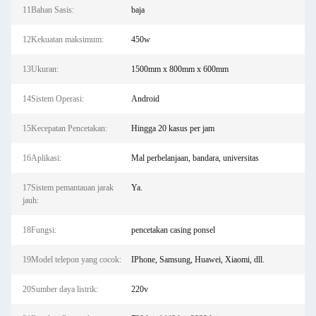
11Bahan Sasis:
baja
12Kekuatan maksimum:
450w
13Ukuran:
1500mm x 800mm x 600mm
14Sistem Operasi:
Android
15Kecepatan Pencetakan:
Hingga 20 kasus per jam
16Aplikasi:
Mal perbelanjaan, bandara, universitas
17Sistem pemantauan jarak
Ya.
jauh:
18Fungsi:
pencetakan casing ponsel
19Model telepon yang cocok:
IPhone, Samsung, Huawei, Xiaomi, dll.
20Sumber daya listrik:
220v