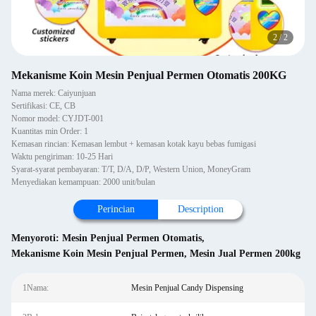
2
/
2
Mekanisme Koin Mesin Penjual Permen Otomatis 200KG
Nama merek: Caiyunjuan
Sertifikasi: CE, CB
Nomor model: CYJDT-001
Kuantitas min Order: 1
Kemasan rincian: Kemasan lembut + kemasan kotak kayu bebas fumigasi
Waktu pengiriman: 10-25 Hari
Syarat-syarat pembayaran: T/T, D/A, D/P, Western Union, MoneyGram
Menyediakan kemampuan: 2000 unit/bulan
Perincian
Description
Menyoroti:
Mesin Penjual Permen Otomatis
,
Mekanisme Koin Mesin Penjual Permen
,
Mesin Jual Permen 200kg
1Nama:
Mesin Penjual Candy Dispensing