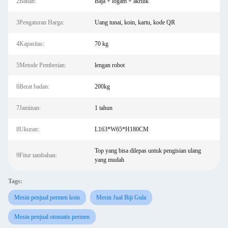
2Bahan:
Baja + logam + akrilik
3Pengaturan Harga:
Uang tunai, koin, kartu, kode QR
4Kapasitas:
70 kg
5Metode Pemberian:
lengan robot
6Berat badan:
200kg
7Jaminan:
1 tahun
8Ukuran:
L163*W65*H180CM
Top yang bisa dilepas untuk pengisian ulang
9Fitur tambahan:
yang mudah
Tags:
Mesin penjual permen koin
Mesin Jual Biji Gula
Mesin penjual otomatis permen