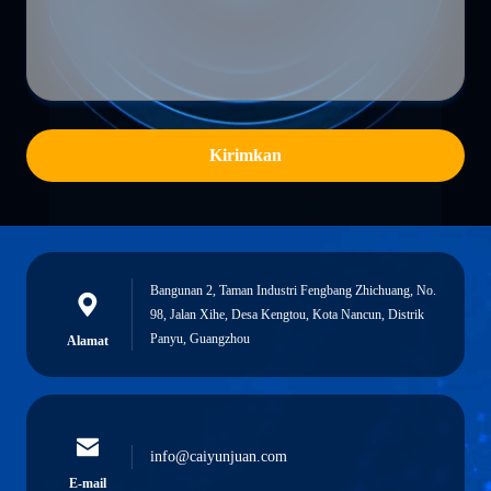
Kirimkan
Bangunan 2, Taman Industri Fengbang Zhichuang, No.
98, Jalan Xihe, Desa Kengtou, Kota Nancun, Distrik
Panyu, Guangzhou
Alamat
info@caiyunjuan.com
E-mail