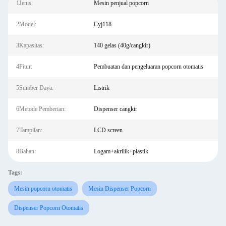
1Jenis:
Mesin penjual popcorn
2Model:
Cyj118
3Kapasitas:
140 gelas (40g/cangkir)
4Fitur:
Pembuatan dan pengeluaran popcorn otomatis
5Sumber Daya:
Listrik
6Metode Pemberian:
Dispenser cangkir
7Tampilan:
LCD screen
8Bahan:
Logam+akrilik+plastik
Tags:
Mesin popcorn otomatis
Mesin Dispenser Popcorn
Dispenser Popcorn Otomatis