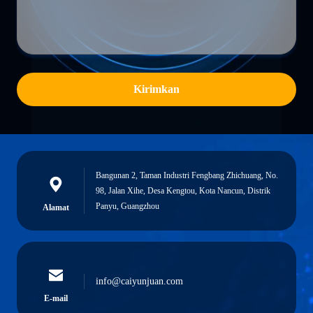
Kirimkan
Bangunan 2, Taman Industri Fengbang Zhichuang, No.
98, Jalan Xihe, Desa Kengtou, Kota Nancun, Distrik
Panyu, Guangzhou
Alamat
info@caiyunjuan.com
E-mail