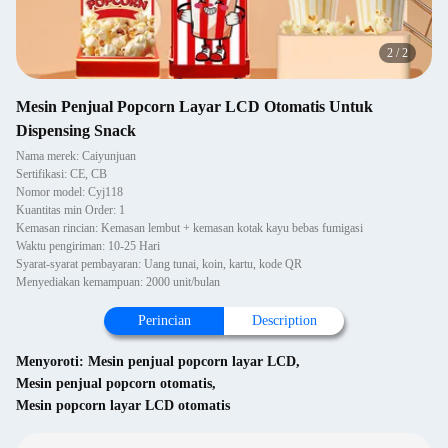
2
/
2
Mesin Penjual Popcorn Layar LCD Otomatis Untuk
Dispensing Snack
Nama merek: Caiyunjuan
Sertifikasi: CE, CB
Nomor model: Cyj118
Kuantitas min Order: 1
Kemasan rincian: Kemasan lembut + kemasan kotak kayu bebas fumigasi
Waktu pengiriman: 10-25 Hari
Syarat-syarat pembayaran: Uang tunai, koin, kartu, kode QR
Menyediakan kemampuan: 2000 unit/bulan
Perincian
Description
Menyoroti:
Mesin penjual popcorn layar LCD
,
Mesin penjual popcorn otomatis
,
Mesin popcorn layar LCD otomatis