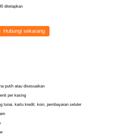
00 ditetapkan
Hubungi sekarang
na putih atau disesuaikan
enit per kasing
g tunai, kartu kredit, koin, pembayaran seluler
gam
a
0w