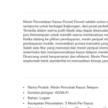
Mesin Pencetakan Kasus Ponsel Ponsel adalah solusi m
sempurna untuk berbagai lingkungan, dari pusat perbe
Tersedia dalam warna putih klasik atau dapat disesuai
pun.Kemampuan untuk memilih warna membuatnya menja
Ketika datang ke pilihan pembayaran, mesin penjual o
pembayaran mobile, memastikan proses transaksi yan
Salah satu fitur yang menonjol dari mesin penjual o
antarmuka dan mempersonalisasi kasus telepon mere
Dirancang untuk kenyamanan dan efisiensi, Mesin Pen
stopkontak listrik standarHal ini memastikan kinerja y
Nama Produk: Mesin Pencetak Kasus Telepon
Koneksi jaringan: 4G/Wi-Fi
Bahan: Logam
Kecepatan Pencetakan: 3 Menit Per Kasus