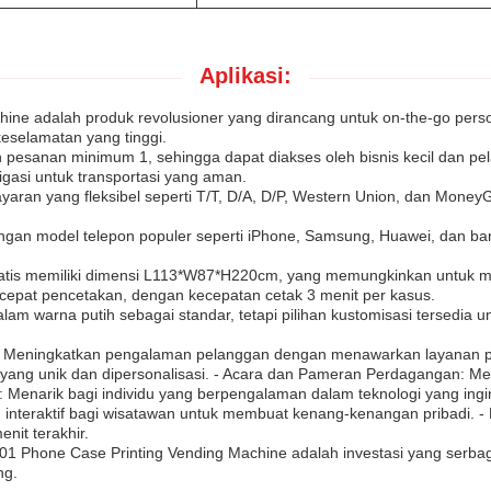
Aplikasi:
ne adalah produk revolusioner yang dirancang untuk on-the-go person
keselamatan yang tinggi.
ah pesanan minimum 1, sehingga dapat diakses oleh bisnis kecil dan 
asi untuk transportasi yang aman.
yaran yang fleksibel seperti T/T, D/A, D/P, Western Union, dan Mon
engan model telepon populer seperti iPhone, Samsung, Huawei, dan b
atis memiliki dimensi L113*W87*H220cm, yang memungkinkan untuk mua
n cepat pencetakan, dengan kecepatan cetak 3 menit per kasus.
alam warna putih sebagai standar, tetapi pilihan kustomisasi tersedia
el: Meningkatkan pengalaman pelanggan dengan menawarkan layanan p
 yang unik dan dipersonalisasi. - Acara dan Pameran Perdagangan: M
: Menarik bagi individu yang berpengalaman dalam teknologi yang in
nteraktif bagi wisatawan untuk membuat kenang-kenangan pribadi. -
it terakhir.
1 Phone Case Printing Vending Machine adalah investasi yang serba
ng.