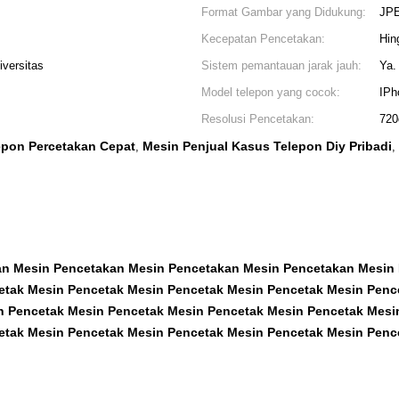
Format Gambar yang Didukung:
JP
Kecepatan Pencetakan:
Hin
iversitas
Sistem pemantauan jarak jauh:
Ya.
Model telepon yang cocok:
IPh
Resolusi Pencetakan:
720
epon Percetakan Cepat
Mesin Penjual Kasus Telepon Diy Pribadi
,
,
an Mesin Pencetakan Mesin Pencetakan Mesin Pencetakan Mesin
etak Mesin Pencetak Mesin Pencetak Mesin Pencetak Mesin Penc
n Pencetak Mesin Pencetak Mesin Pencetak Mesin Pencetak Mesi
etak Mesin Pencetak Mesin Pencetak Mesin Pencetak Mesin Penc