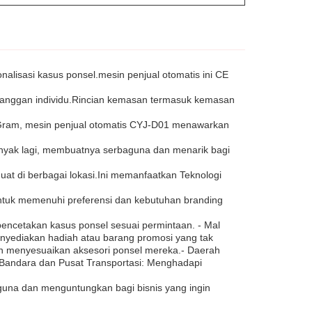
alisasi kasus ponsel.mesin penjual otomatis ini CE
pelanggan individu.Rincian kemasan termasuk kemasan
eyGram, mesin penjual otomatis CYJ-D01 menawarkan
anyak lagi, membuatnya serbaguna dan menarik bagi
t di berbagai lokasi.Ini memanfaatkan Teknologi
 untuk memenuhi preferensi dan kebutuhan branding
encetakan kasus ponsel sesuai permintaan. - Mal
enyediakan hadiah atau barang promosi yang tak
gin menyesuaikan aksesori ponsel mereka.- Daerah
 Bandara dan Pusat Transportasi: Menghadapi
guna dan menguntungkan bagi bisnis yang ingin