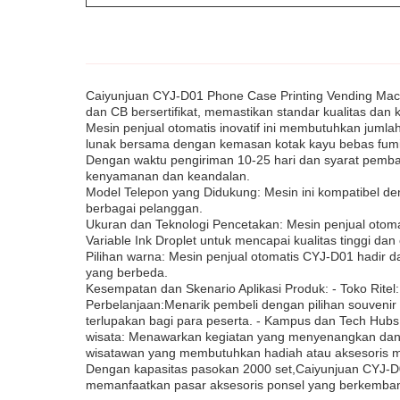
Caiyunjuan CYJ-D01 Phone Case Printing Vending Machi
dan CB bersertifikat, memastikan standar kualitas dan 
Mesin penjual otomatis inovatif ini membutuhkan juml
lunak bersama dengan kemasan kotak kayu bebas fumig
Dengan waktu pengiriman 10-25 hari dan syarat pemba
kenyamanan dan keandalan.
Model Telepon yang Didukung: Mesin ini kompatibel d
berbagai pelanggan.
Ukuran dan Teknologi Pencetakan: Mesin penjual otom
Variable Ink Droplet untuk mencapai kualitas tinggi da
Pilihan warna: Mesin penjual otomatis CYJ-D01 hadir d
yang berbeda.
Kesempatan dan Skenario Aplikasi Produk: - Toko Rit
Perbelanjaan:Menarik pembeli dengan pilihan souvenir
terlupakan bagi para peserta. - Kampus dan Tech Hubs
wisata: Menawarkan kegiatan yang menyenangkan dan i
wisatawan yang membutuhkan hadiah atau aksesoris men
Dengan kapasitas pasokan 2000 set,Caiyunjuan CYJ-D0
memanfaatkan pasar aksesoris ponsel yang berkemba