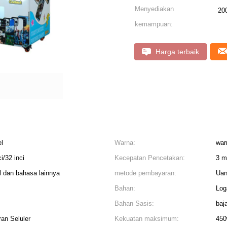
Menyediakan
20
kemampuan:
Harga terbaik
el
Warna:
war
i/32 inci
Kecepatan Pencetakan:
3 m
l dan bahasa lainnya
metode pembayaran:
Uan
Bahan:
Lo
Bahan Sasis:
baj
an Seluler
Kekuatan maksimum:
45