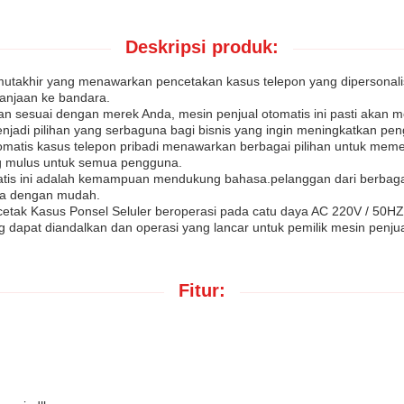
Deskripsi produk:
utakhir yang menawarkan pencetakan kasus telepon yang dipersonalisa
lanjaan ke bandara.
kan sesuai dengan merek Anda, mesin penjual otomatis ini pasti akan m
di pilihan yang serbaguna bagi bisnis yang ingin meningkatkan pe
tomatis kasus telepon pribadi menawarkan berbagai pilihan untuk mem
g mulus untuk semua pengguna.
tomatis ini adalah kemampuan mendukung bahasa.pelanggan dari berbag
ka dengan mudah.
cetak Kasus Ponsel Seluler beroperasi pada catu daya AC 220V / 50H
ang dapat diandalkan dan operasi yang lancar untuk pemilik mesin penj
Fitur: