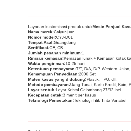
Layanan kustomisasi produk untuk
Mesin Penjual Kasu
Nama merek:
Caiyunjuan
Nomor model:
CYJ-D01
Tempat Asal:
Guangdong
Sertifikasi:
CE, CB
Jumlah pesanan minimum:
1
Rincian kemasan:
Kemasan lunak + Kemasan kotak ka
Waktu pengiriman:
10-25 hari
Ketentuan pembayaran:
T/T, D/A, D/P, Western Unio
Kemampuan Penyediaan:
2000 Set
Materi kasus yang didukung:
Plastik, TPU, dll.
Metode pembayaran:
Uang Tunai, Kartu Kredit, Koin,
Layar sentuh:
Layar Kristal Gelombang 27/32 inci
Kecepatan cetak:
3 menit per kasus
Teknologi Pencetakan:
Teknologi Titik Tinta Variabel