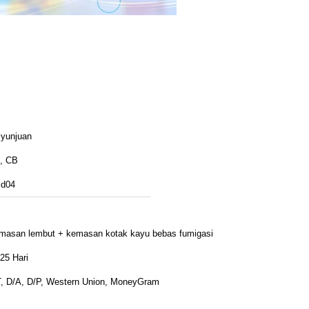
iyunjuan
, CB
jd04
masan lembut + kemasan kotak kayu bebas fumigasi
25 Hari
T, D/A, D/P, Western Union, MoneyGram