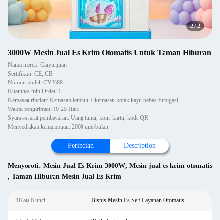
2
/
2
3000W Mesin Jual Es Krim Otomatis Untuk Taman Hiburan
Nama merek: Caiyunjuan
Sertifikasi: CE, CB
Nomor model: CYJ688
Kuantitas min Order: 1
Kemasan rincian: Kemasan lembut + kemasan kotak kayu bebas fumigasi
Waktu pengiriman: 10-25 Hari
Syarat-syarat pembayaran: Uang tunai, koin, kartu, kode QR
Menyediakan kemampuan: 2000 unit/bulan
Perincian
Description
Menyoroti:
Mesin Jual Es Krim 3000W
,
Mesin jual es krim otomatis
,
Taman Hiburan Mesin Jual Es Krim
1Kata Kunci:
Bisnis Mesin Es Self Layanan Otomatis