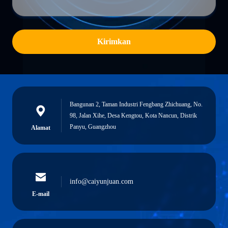
Kirimkan
Bangunan 2, Taman Industri Fengbang Zhichuang, No.
98, Jalan Xihe, Desa Kengtou, Kota Nancun, Distrik
Panyu, Guangzhou
Alamat
info@caiyunjuan.com
E-mail