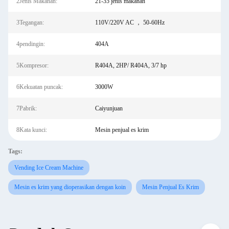
2Jenis Makanan:
21-35 jenis makanan
3Tegangan:
110V/220V AC ， 50-60Hz
4pendingin:
404A
5Kompresor:
R404A, 2HP/ R404A, 3/7 hp
6Kekuatan puncak:
3000W
7Pabrik:
Caiyunjuan
8Kata kunci:
Mesin penjual es krim
Tags:
Vending Ice Cream Machine
Mesin es krim yang dioperasikan dengan koin
Mesin Penjual Es Krim