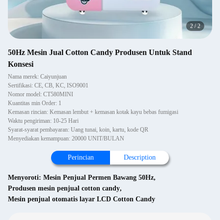
2
/
2
50Hz Mesin Jual Cotton Candy Produsen Untuk Stand
Konsesi
Nama merek: Caiyunjuan
Sertifikasi: CE, CB, KC, ISO9001
Nomor model: CT580MINI
Kuantitas min Order: 1
Kemasan rincian: Kemasan lembut + kemasan kotak kayu bebas fumigasi
Waktu pengiriman: 10-25 Hari
Syarat-syarat pembayaran: Uang tunai, koin, kartu, kode QR
Menyediakan kemampuan: 20000 UNIT/BULAN
Perincian
Description
Menyoroti:
Mesin Penjual Permen Bawang 50Hz
,
Produsen mesin penjual cotton candy
,
Mesin penjual otomatis layar LCD Cotton Candy