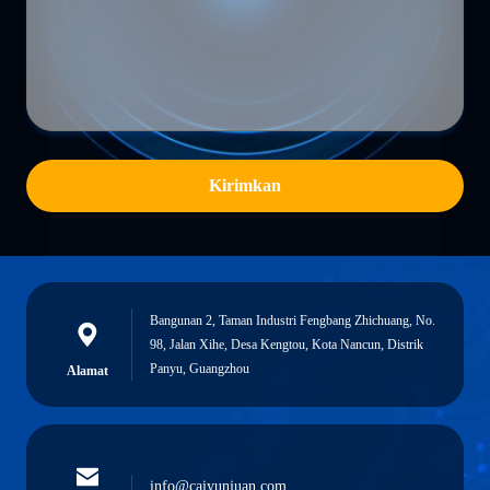
Kirimkan
Bangunan 2, Taman Industri Fengbang Zhichuang, No.
98, Jalan Xihe, Desa Kengtou, Kota Nancun, Distrik
Panyu, Guangzhou
Alamat
info@caiyunjuan.com