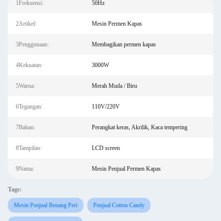
1Frekuensi:
50Hz
2Artikel:
Mesin Permen Kapas
3Penggunaan:
Membagikan permen kapas
4Kekuatan:
3000W
5Warna:
Merah Muda / Biru
6Tegangan:
110V/220V
7Bahan:
Perangkat keras, Akrilik, Kaca tempering
8Tampilan:
LCD screen
9Nama:
Mesin Penjual Permen Kapas
Tags:
Mesin Penjual Benang Peri
Penjual Cotton Candy